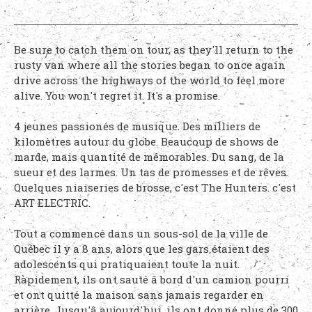
Be sure to catch them on tour, as they'll return to the
rusty van where all the stories began to once again
drive across the highways of the world to feel more
alive. You won't regret it. It's a promise.
4 jeunes passionés de musique. Des milliers de
kilomètres autour du globe. Beaucoup de shows de
marde, mais quantité de mémorables. Du sang, de la
sueur et des larmes. Un tas de promesses et de rêves.
Quelques niaiseries de brosse, c'est The Hunters. c'est
ART ELECTRIC.
Tout a commencé dans un sous-sol de la ville de
Québec il y a 8 ans, alors que les gars étaient des
adolescents qui pratiquaient toute la nuit.
Rapidement, ils ont sauté â bord d'un camion pourri
et ont quitté la maison sans jamais regarder en
arrière. Jusqu'â aujourd'hui, ils ont donné plus de 300