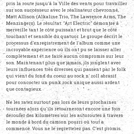
pris la route jusqu'â la Ville des vents pour travailler
sur son succésseur avec le réalisateur chevronné,
Matt Allison (Alkaline Trio, The Lawrence Arms, The
Menzingers). Le résultat: "Art Electric" démontre â
merveille tant le côté puissant et brut que le côté
touchant et sensible du quatuor. Le groupe décrit le
processus d'enregistrement de l'album comme une
incroyable expérience où ils ont pu se laisser aller
complètement et ne faire aucun compromis sur leur
son. Maintenant plus que jamais, ils jonglent avec
leurs influences très diverses qui passent par le folk
qui vient du fond du coeur au rock n' roll abrasif
pour concocter un punk rock unique aussi ardent
que contagieux.
Ne les ratez surtout pas lors de leurs prochaines
tournées alors qu'ils retourneront encore une fois
dérouler des kilomètres sur les autoroutes â travers
le monde â bord du camion pourri où tout a
commencé. Vous ne le regretterez pas. C'est promis.