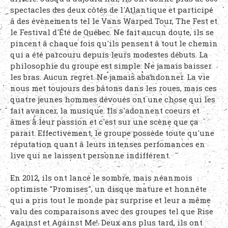
spectacles des deux côtés de l'Atlantique et participé
â des évènements tel le Vans Warped Tour, The Fest et
le Festival d'Été de Québec. Ne fait aucun doute, ils se
pincent â chaque fois qu'ils pensent â tout le chemin
qui a été parcouru depuis leurs modestes débuts. La
philosophie du groupe est simple: Ne jamais baisser
les bras. Aucun regret. Ne jamais abandonner. La vie
nous met toujours des bâtons dans les roues, mais ces
quatre jeunes hommes dévoués ont une chose qui les
fait avancer, la musique. Ils s'adonnent coeurs et
âmes â leur passion et c'est sur une scène que ça
parait. Effectivement, le groupe possède toute qu'une
réputation quant â leurs intenses perfomances en
live qui ne laissent personne indifférent.
En 2012, ils ont lancé le sombre, mais néanmois
optimiste "Promises", un disque mature et honnête
qui a pris tout le monde par surprise et leur a même
valu des comparaisons avec des groupes tel que Rise
Against et Against Me!. Deux ans plus tard, ils ont