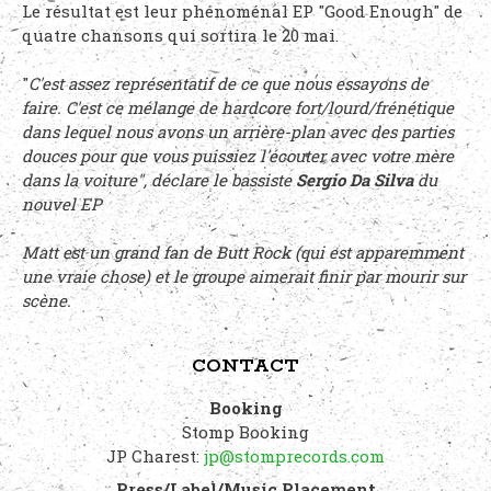
Le résultat est leur phénoménal EP "Good Enough" de
quatre chansons qui sortira le 20 mai.
"
C'est assez représentatif de ce que nous essayons de
faire. C'est ce mélange de hardcore fort/lourd/frénétique
dans lequel nous avons un arrière-plan avec des parties
douces pour que vous puissiez l'écouter avec votre mère
dans la voiture", déclare le bassiste
Sergio Da Silva
du
nouvel EP
Matt est un grand fan de Butt Rock (qui est apparemment
une vraie chose) et le groupe aimerait finir par mourir sur
scène.
CONTACT
Booking
Stomp Booking
JP Charest:
jp@stomprecords.com
Press/Label/Music Placement