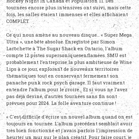
Hockey Night In Canada et Population 11. Des
tournées encore plus intensives ont suivi, mais cette
fois, les salles étaient immenses et elles affichaient
COMPLET.
Ce qui nous amène au nouveau disque… « Super Mega
Ultra », une bête absolue. Enregistré par Simon
Larochette à The Sugar Shack en Ontario, l'album
compte 12 pistes supersoniquesenflamées. SMU est
probablement l’entreprise la plus ambitieuse de Wine
Lips à ce jour, explorant de nouveaux territoires
thématiques tout en conservant fermement son
panache punk rock psych garage. Il faut vraiment
entendre l’album pour le croire… Et si vous ne l’avez
pas déjà deviné, d’autres tournées sans fin sont
prévues pour 2024. La folle aventure continue !
« C'est difficile d'écrire un nouvel album quand on est
toujours en tournée. L'album précédent semblait avoir
très bien fonctionné et j'avais parfois l'impression de
heurter un mur sur le plan créatif. Pour faire court, je