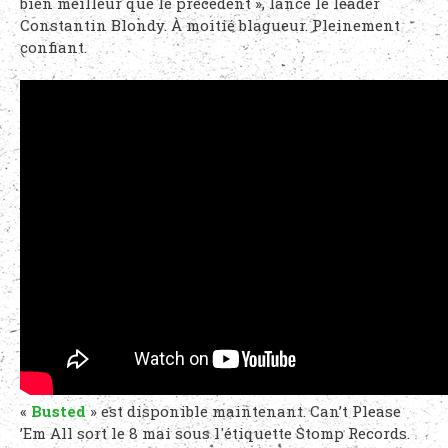
bien meilleur que le précédent », lance le leader
Constantin Blondy. À moitié blagueur. Pleinement
confiant.
«
Busted
» est disponible maintenant. Can’t Please
’Em All sort le 8 mai sous l'étiquette Stomp Records.