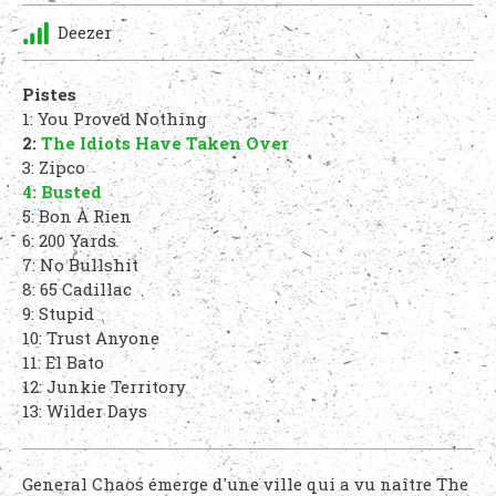
Deezer
Pistes
1: You Proved Nothing
2:
The Idiots Have Taken Over
3: Zipco
4: Busted
5: Bon À Rien
6: 200 Yards
7: No Bullshit
8: 65 Cadillac
9: Stupid
10: Trust Anyone
11: El Bato
12: Junkie Territory
13: Wilder Days
General Chaos émerge d'une ville qui a vu naître The