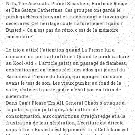
Nils, The Asexuals, Planet Smashers, Banlieue Rouge
et The Sainte Catherines. Ces groupes ont gardé le
punk québécois bruyant et indépendant à travers des
décennies. Cet héritage coule naturellement dans «
Busted ». Ce n'est pas du rétro, c'est de la mémoire
musculaire.
Le trio a attiré l'attention quand La Presse lui a
consacré un portrait intitulé « Quand le punk carbure
au Kool-Aid ». L'article saisit un passage de flambeau
générationnel en temps réel : des ados qui jouent du
Ramones à l'heure du lunch, qui mangent du sucre
avant le test de son. Les vieux punks, au fond de la
salle, réalisent que le genre n'était pas en train de
s'éteindre.
Dans Can’t Please ’Em All, General Chaos s'attaque à
la polarisation politique, à la culture de
consommation, aux convictions straight edge et à la
frustration de leur génération. L'écriture est directe,
sans filtre. « Busted » est le premier tir. « Cet album est