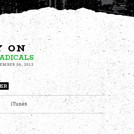
Y ON
RADICALS
EMBER 06, 2012
ER
iTunes