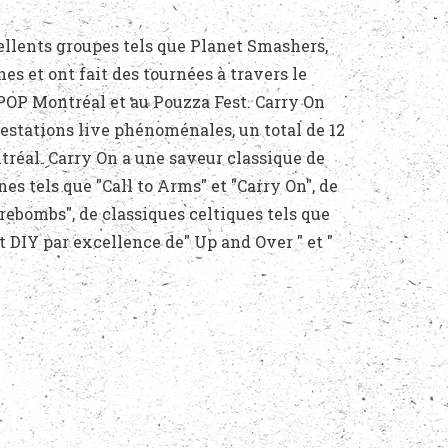
ellents groupes tels que Planet Smashers,
 et ont fait des tournées à travers le
POP Montréal et au Pouzza Fest. Carry On
prestations live phénoménales, un total de 12
tréal. Carry On a une saveur classique de
nes tels que "Call to Arms" et "Carry On", de
irebombs", de classiques celtiques tels que
it DIY par excellence de" Up and Over " et "