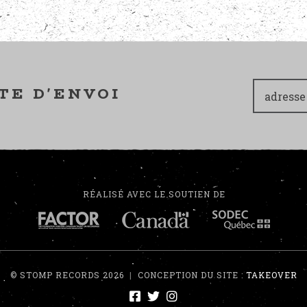
TE D'ENVOI
RÉALISÉ AVEC LE SOUTIEN DE
© STOMP RECORDS 2026
|
CONCEPTION DU SITE :
TAKEOVER